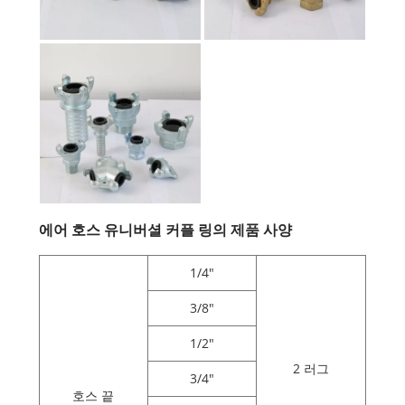
에어 호스 유니버셜 커플 링의 제품 사양
1/4"
3/8"
1/2"
2 러그
3/4"
호스 끝