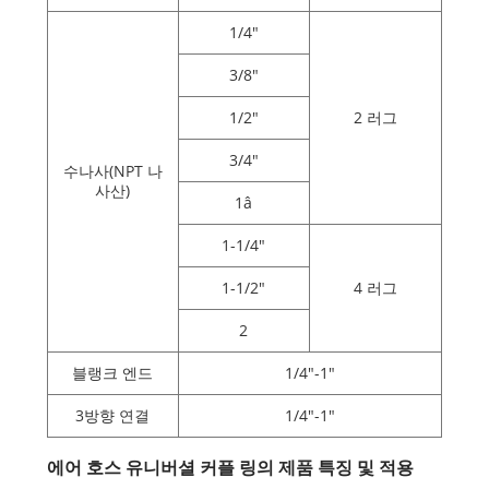
1/4"
3/8"
1/2"
2 러그
3/4"
수나사(NPT 나
사산)
1â
1-1/4"
1-1/2"
4 러그
2
블랭크 엔드
1/4"-1"
3방향 연결
1/4"-1"
에어 호스 유니버셜 커플 링의 제품 특징 및 적용