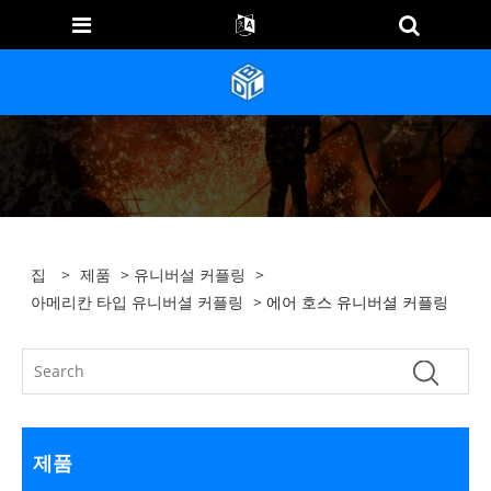
집
>
제품
>
유니버설 커플링
>
아메리칸 타입 유니버셜 커플링
> 에어 호스 유니버셜 커플링
제품