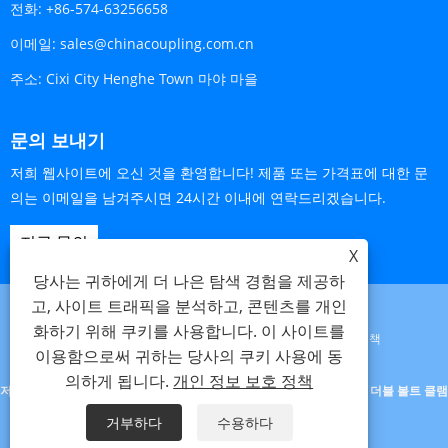
전화:
+86-574-63256658
이메일:
sales@chinacoupling.com.cn
주소:
Cixi City Henghe Town 마야 마을
문의 보내기
저희 웹사이트에 오신 것을 환영합니다! 제품 또는 가격표에 대한 문
의는 이메일을 남겨주시면 24시간 이내에 연락드리겠습니다.
지금 문의
X
당사는 귀하에게 더 나은 탐색 경험을 제공하
고, 사이트 트래픽을 분석하고, 콘텐츠를 개인
화하기 위해 쿠키를 사용합니다. 이 사이트를
Links
Sitemap
RSS
XML
개인 정보 보호 정책
이용함으로써 귀하는 당사의 쿠키 사용에 동
의하게 됩니다.
개인 정보 보호 정책
저작권 © 2023 Cixi Beideli 파이프 피팅 유한 회사. - 유니버셜 커플링, 더블 볼트 클램
프, 그라운드 조인트 커플링 - 판권 소유
거부하다
수용하다