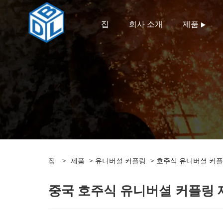
집
회사 소개
제품
집
>
제품
>
유니버설 커플링
> 호주식 유니버셜 커
중국 호주식 유니버셜 커플링 