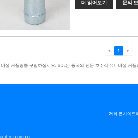
더 읽어보기
문의 
<
1
>
니버셜 커플링를 구입하십시오. BDL은 중국의 전문 호주식 유니버셜 커플
저희 웹사이트에
upling.com.cn