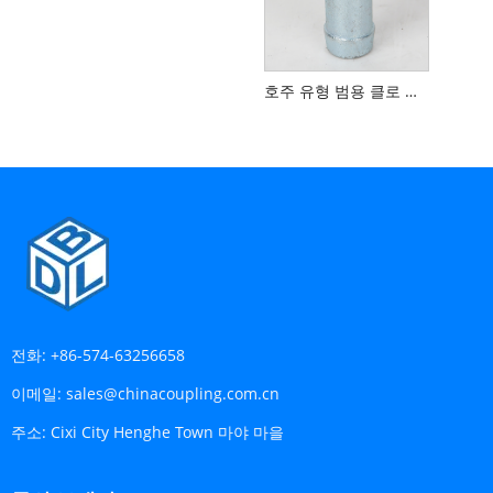
호주 유형 범용 클로 커플 링 호스 테일
전화:
+86-574-63256658
이메일:
sales@chinacoupling.com.cn
주소:
Cixi City Henghe Town 마야 마을