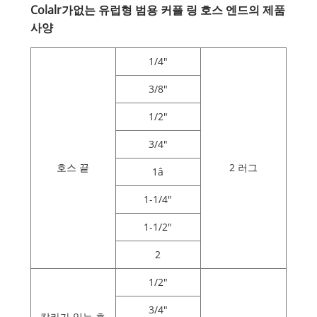
Colalr가없는 유럽형 범용 커플 링 호스 엔드의 제품
사양
1/4"
3/8"
1/2"
3/4"
호스 끝
2 러그
1â
1-1/4"
1-1/2"
2
1/2"
3/4"
칼라가 있는 호