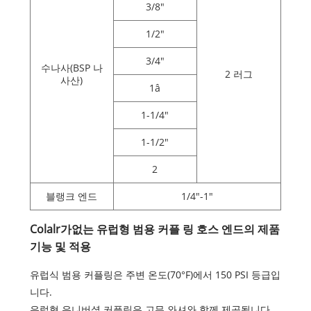
3/8"
1/2"
3/4"
수나사(BSP 나
2 러그
사산)
1â
1-1/4"
1-1/2"
2
블랭크 엔드
1/4"-1"
Colalr가없는 유럽형 범용 커플 링 호스 엔드의 제품
기능 및 적용
유럽식 범용 커플링은 주변 온도(70°F)에서 150 PSI 등급입
니다.
유럽형 유니버셜 커플링은 고무 와셔와 함께 제공됩니다.