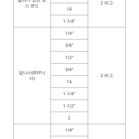
2 러그
스 엔드
1â
1-1/4"
1/4"
3/8"
1/2"
3/4"
암나사(BSP나
2 러그
사)
1â
1-1/4"
1-1/2"
2
1/4"