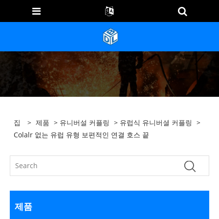
집
>
제품
>
유니버설 커플링
>
유럽식 유니버셜 커플링
>
Colalr 없는 유럽 유형 보편적인 연결 호스 끝
제품