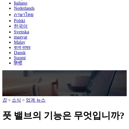
Italiano
Nederlands
ภาษาไทย
Polski
한국어
Svenska
magyar
Malay
বাংলা ভাষার
Dansk
Suomi
हिन्दी
집
>
소식
>
업계 뉴스
풋 밸브의 기능은 무엇입니까?