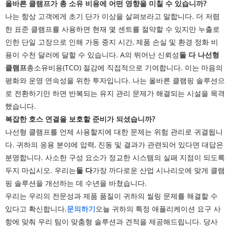
올바른 클램프가 총 소유 비용에 어떤 영향을 미칠 수 있습니까?
나는 항상 고객에게 초기 단가 이상을 살펴보라고 말합니다. 더 저렴
한 표준 클램프를 사용하면 현재 몇 센트를 절약할 수 있지만 누출로
인한 단일 고장으로 인해 가동 중지 시간, 제품 손실 및 환경 정화 비
용이 수천 달러에 달할 수 있습니다. A의 뛰어난 신뢰성
둘 다
나선형
클램프
총소유비용(TCO) 절감에 직접적으로 기여합니다. 이는 마음의
평화와 운영 연속성을 위한 투자입니다. 나는 올바른 클램핑 솔루션으
로 전환하기만 하면 반복되는 유지 관리 문제가 해결되는 시설을 목격
했습니다.
복잡한 호스 연결을 보호할 준비가 되셨습니까?
나선형 클램프를 언제 사용할지에 대한 문제는 위험 관리로 귀결됩니
다. 귀하의 응용 분야에 압력, 진동 및 결과가 관련되어 있다면 대답은
분명합니다. 사소한 구성 요소가 정교한 시스템의 실패 지점이 되도록
두지 마십시오. 우리는
둘 다
가장 까다로운 산업 시나리오에 맞게 클램
핑 솔루션을 개선하는 데 수년을 바쳤습니다.
우리는 우리의 전문성과 제품 품질이 귀하의 씰링 문제를 해결할 수
있다고 확신합니다.
문의하기
오늘 귀하의 특정 애플리케이션 요구 사
항에 맞춰 우리 팀이 맞춤형 솔루션과 견적을 제공해드립니다. 당사