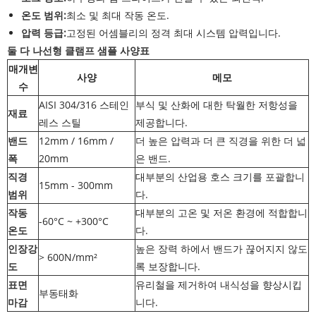
온도 범위:
최소 및 최대 작동 온도.
압력 등급:
고정된 어셈블리의 정격 최대 시스템 압력입니다.
둘 다 나선형 클램프 샘플 사양표
매개변
사양
메모
수
AISI 304/316 스테인
부식 및 산화에 대한 탁월한 저항성을
재료
레스 스틸
제공합니다.
밴드
12mm / 16mm /
더 높은 압력과 더 큰 직경을 위한 더 넓
폭
20mm
은 밴드.
직경
대부분의 산업용 호스 크기를 포괄합니
15mm - 300mm
범위
다.
작동
대부분의 고온 및 저온 환경에 적합합니
-60°C ~ +300°C
온도
다.
인장강
높은 장력 하에서 밴드가 끊어지지 않도
> 600N/mm²
도
록 보장합니다.
표면
유리철을 제거하여 내식성을 향상시킵
부동태화
마감
니다.