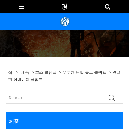
집
>
제품
>
호스 클램프
>
우수한 단일 볼트 클램프
> 견고
한 헤비듀티 클램프
제품