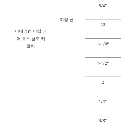
3/4"
여성 끝
1â
아메리칸 타입 에
어 호스 클로 커
1-1/4"
플링
1-1/2"
2
1/4"
3/8"