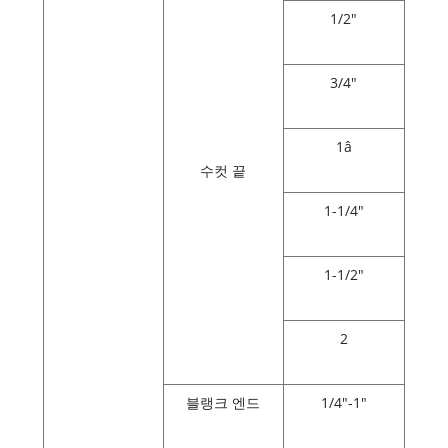
1/2"
3/4"
1â
수컷 끝
1-1/4"
1-1/2"
2
블랭크 엔드
1/4"-1"