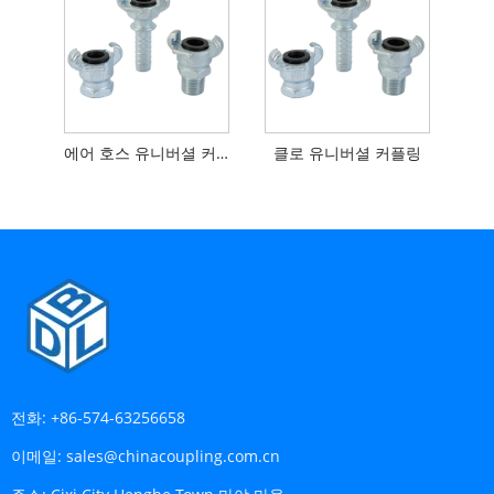
에어 호스 유니버셜 커플링
클로 유니버셜 커플링
전화:
+86-574-63256658
이메일:
sales@chinacoupling.com.cn