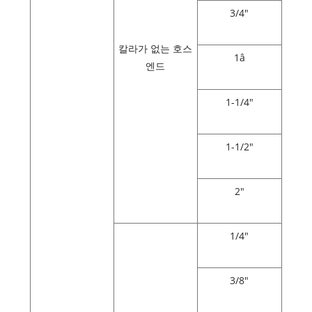
3/4"
칼라가 없는 호스
1â
엔드
1-1/4"
1-1/2"
2"
1/4"
3/8"