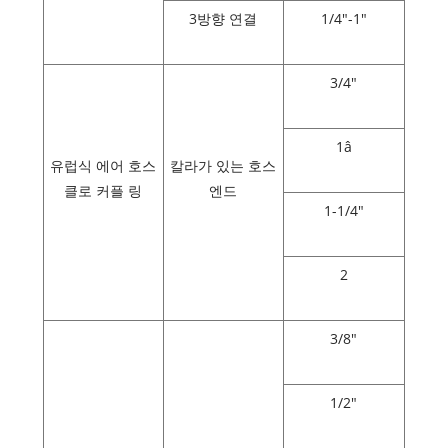
3방향 연결
1/4"-1"
3/4"
1â
유럽식 에어 호스
칼라가 있는 호스
클로 커플 링
엔드
1-1/4"
2
3/8"
1/2"