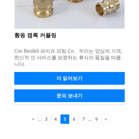
황동 캠록 커플링
Cixi Beideli 파이프 피팅 Co. . 우리는 양심의 가격,
헌신적 인 서비스를 보증하는 휴식의 품질을 따릅
니다.
더 읽어보기
문의 보내기
<
...
3
4
5
6
7
...
9
>