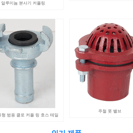
알루미늄 분사기 커플링
주철 풋 밸브
유형 범용 클로 커플 링 호스 테일
인기 제품