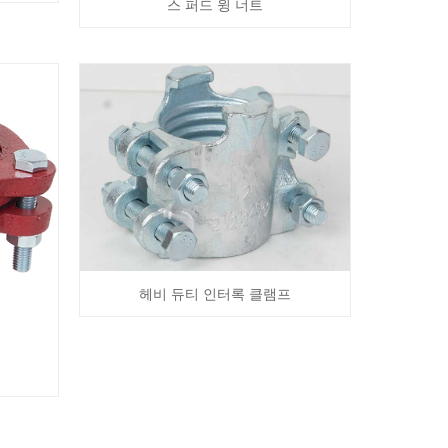
스 퍼드 윙 너트
헤비 듀티 인터록 클램프