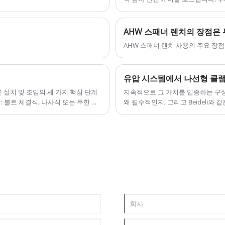
가
특정 요구 사항에 따라 고유한 Alum
이상의 경험을 갖고 있으며 전체 크
DIN2817 클램프를 사용자 정의할 수도 있
부터 저렴한 가격과 고품질의 호스에 
습니다. 우리는 높은 품질과 최고의 가격으
우리는 귀하와 협력하기를 기대하고
AHW 스패너 렌치의 장점은
로 Alum DIN2817 안전 클램프를 공급하
AHW 스패너 렌치 사용의 주요 장
게 된 것을 매우 기쁘게 생각합니다.
유압 시스템에서 나선형 클램
 설치 및 조임의 세 가지 핵심 단계
지속적으로 그 가치를 입증하는 구성
 볼트 체결식, 나사식 또는 무한 클
왜 필수적인지, 그리고 Beideli
떻게 변화시킬 수 있는지 설명하고 