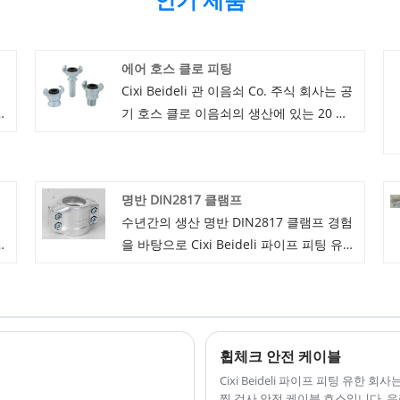
에어 호스 클로 피팅
품
Cixi Beideli 관 이음쇠 Co. 주식 회사는 공
기 호스 클로 이음쇠의 생산에 있는 20 년
과
의 경험을, 우리는 공기 호스 클로 이음쇠
의 광범위를 공급해서 좋습니다. 우리의 공
기 호스 클로 이음쇠에는 아주 좋은 품질
명반 DIN2817 클램프
및 저가가 있고, 우리는 또한 제공합니다
수년간의 생산 명반 DIN2817 클램프 경험
협력을 기대하는 직업적인 판매 후 서비스.
년
을 바탕으로 Cixi Beideli 파이프 피팅 유한
향
회사는 전체 크기 명반 및 스테인레스 스틸
있
DIN2817 클램프를 공급할 수 있습니다. 고
으
품질 명반 DIN2817 클램프는 많은 응용 분
야를 충족할 수 있습니다. 필요한 경우 온
휩체크 안전 케이블
시
라인 적시 서비스를 받으십시오. Alum
DIN2817 클램프. 아래 제품 목록 외에도
Cixi Beideli 파이프 피팅 유한
찍 검사 안전 케이블 호스입니다. 우